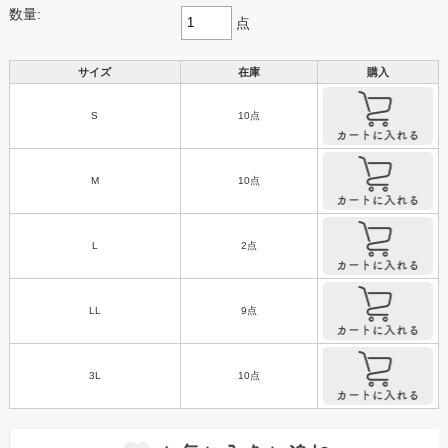
数量:
点
サイズ
在庫
購入
S
10点
M
10点
L
2点
LL
9点
3L
10点