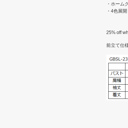
・ホーム
・4色展開
25% off w
前立て仕