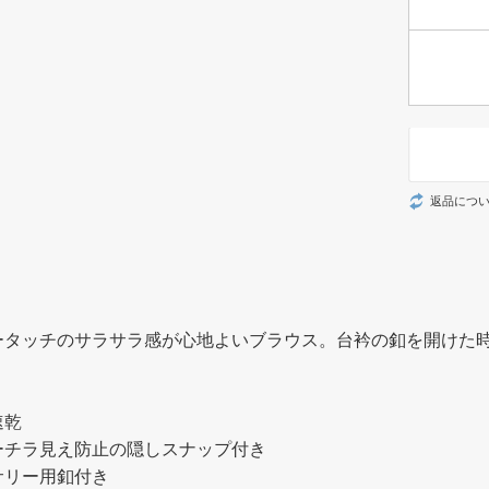
返品につ
ータッチのサラサラ感が心地よいブラウス。台衿の釦を開けた
。
速乾
ーチラ見え防止の隠しスナップ付き
サリー用釦付き