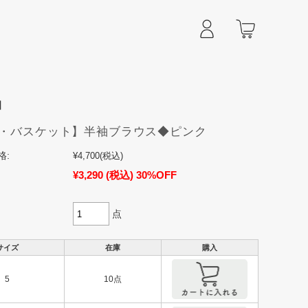
マイページ
カート
】
・バスケット】半袖ブラウス◆ピンク
格:
¥4,700
(税込)
¥3,290
(税込)
30%OFF
点
サイズ
在庫
購入
5
10点